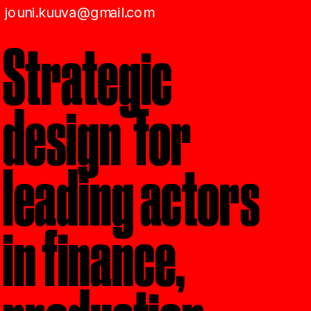
jouni.kuuva@gmail.com
Strategic 
design  for 
leading actors 
in finance, 